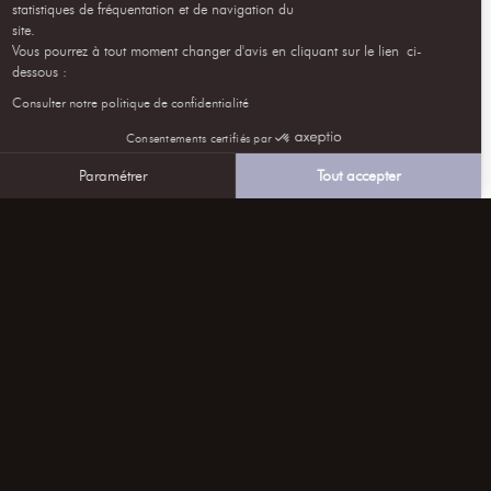
statistiques de fréquentation et de navigation du
site.
Vous pourrez à tout moment changer d'avis en cliquant sur le lien ci-
dessous :
Consulter notre politique de confidentialité
Consentements certifiés par
Paramétrer
Tout accepter
Axeptio consent
Plateforme de Gestion du Consentement : Personnalise
Notre plateforme vous permet d'adapter et de gérer vos 
nous suivre sur les RÉSEAUX
s’inscrire à notre NEWSLETTER
CONTACTEZ-NOUS