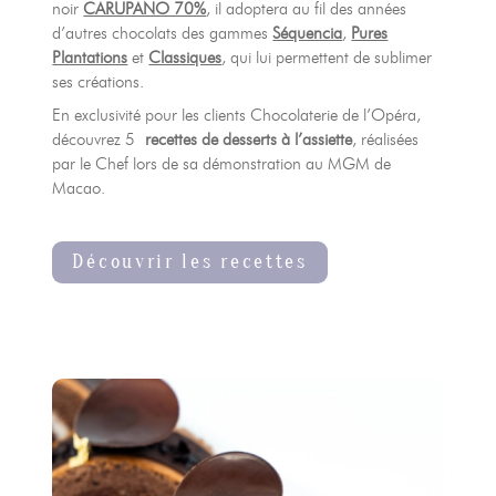
noir
CARUPANO 70%
, il adoptera au fil des années
d’autres chocolats des gammes
Séquencia
,
Pures
Contacts
07
Plantations
et
Classiques
, qui lui permettent de sublimer
ses créations.
s’inscrire à notre NEWSLETTER
En exclusivité pour les clients Chocolaterie de l’Opéra,
découvrez 5
recettes de desserts à l’assiette
, réalisées
par le Chef lors de sa démonstration au MGM de
Mentions légales
Gestion des cookies
Politique de protection de la vie privée
Macao.
+ 33 4 90 87 00 10
//
info@chocolateriedelopera.com
Découvrir les recettes