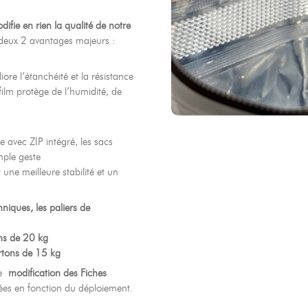
difie en rien la qualité de notre
deux 2 avantages majeurs :
 vie privée
+ 33 4 90 87 00 10
//
info@chocolateriedelopera.com
ore l’étanchéité et la résistance
film protège de l’humidité, de
 avec ZIP intégré, les sacs
mple geste
une meilleure stabilité et un
niques, les paliers de
ons de 20 kg
rtons de 15 kg
ne
modification des Fiches
ées en fonction du déploiement.