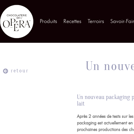
Contactez-nous
Produits
Recettes
Terroirs
Savoir-Fai
Produits
01
Recettes
02
Un nouve
Terroirs
03
retour
Savoir-Faire
04
Un nouveau packaging po
lait
Témoignages
05
Après 2 années de tests sur le
packaging est actuellement en 
Actualités
06
prochaines productions des cho