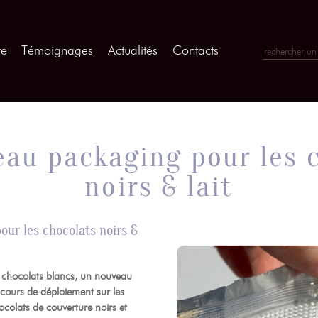
re
Témoignages
Actualités
Contacts
au packaging pour les 
noirs & lait
ur les chocolats noirs &
s chocolats blancs, un nouveau
cours de déploiement sur les
colats de couverture noirs et