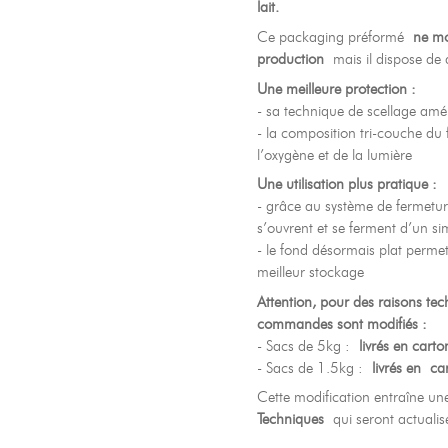
lait.
Contacts
07
Ce packaging préformé
ne mo
production
mais il dispose de 
Mentions légales
Gestion des cookies
Politique de protection de la
Une meilleure protection :
- sa technique de scellage améli
- la composition tri-couche du 
l’oxygène et de la lumière
Une utilisation plus pratique :
- grâce au système de fermeture
s’ouvrent et se ferment d’un si
- le fond désormais plat permet 
meilleur stockage
Attention, pour des raisons tech
commandes sont modifiés :
- Sacs de 5kg :
livrés en cart
- Sacs de 1.5kg :
livrés en ca
Cette modification entraîne u
Techniques
qui seront actualis