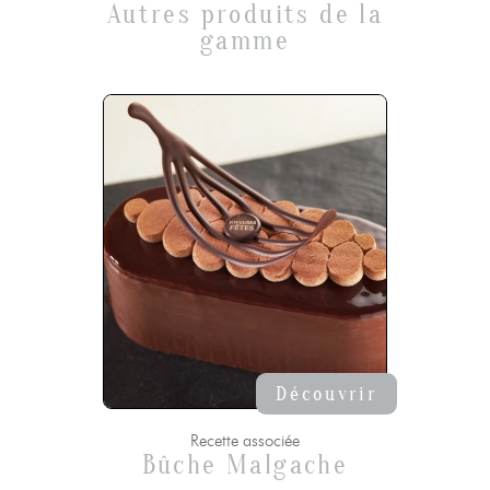
Autres produits de la
gamme
Découvrir
Recette associée
Bûche Malgache