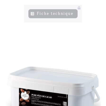
Actualités
06
Fiche technique
Contacts
07
s’inscrire à notre NEWSLETTER
Mentions légales
Gestion des cookies
Politique de protection de la vie privée
+ 33 4 90 87 00 10
//
info@chocolateriedelopera.com