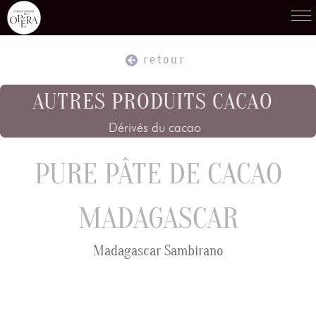
retour
Produits
01
AUTRES PRODUITS CACAO
Dérivés du cacao
Recettes
02
PURE PÂTE DE CACAO
Terroirs
03
MADAGASCAR
Savoir-Faire
04
Madagascar Sambirano
Témoignages
05