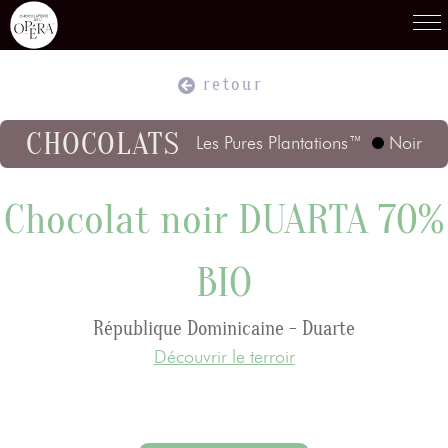
retour
Produits
01
CHOCOLATS
Les Pures Plantations™
Noir
Recettes
02
Chocolat noir DUARTA 70%
BIO
Terroirs
03
République Dominicaine - Duarte
Découvrir le terroir
Savoir-Faire
04
Témoignages
05