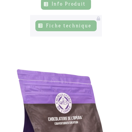
Info Produit
Actualités
06
Fiche technique
Contacts
07
s’inscrire à notre NEWSLETTER
Mentions légales
Gestion des cookies
Politique de protection de la vie privée
+ 33 4 90 87 00 10
//
info@chocolateriedelopera.com